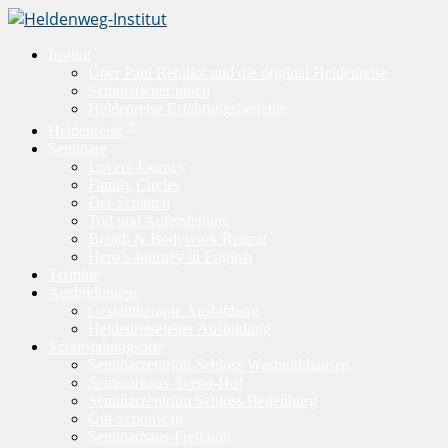
Institut
Über Paul Rebillot und die original Heldenreise
Seminarleiter:innen
Heldenreise Erfahrungsberichte
®
Heldenreise
Seminare
Lovers Journey
Family Circles
Der Schatten
Tod und Auferstehung
Breath & Bodywork Retreat
Hero’s Journey in English
Termine
Ausbildungen
Gestalttherapie Ausbildung
Heldenreiseleiter Ausbildung
Veranstaltungsorte
Seminarzentrum Schloss Wasmuthhausen
Seminarhaus Avena-Hof
Seminarzentrum Schloss Bettenburg
Gut Schönwag
Seminarhaus-Freiraum